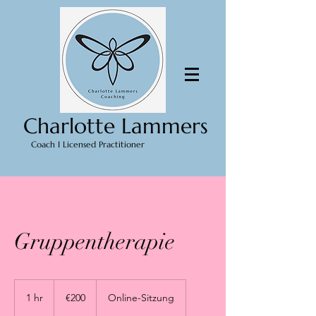
Charlotte Lammers
Coach I Licensed Practitioner
Gruppentherapie
200
euros
1 hr
1
€200
Online-Sitzung
h