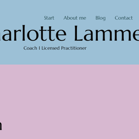
Start
About me
Blog
Contact
arlotte Lamme
Coach I Licensed Practitioner
m