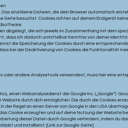
ien
Das sind kleine Dateien, die dein Browser automatisch erste
e Seite besuchst. Cookies richten auf deinem Endgerät kein
adsoftware.
en abgelegt, die sich jeweils im Zusammenhang mit dem spez
, dass ich dadurch unmittelbar Kenntnis von deiner Identität
annst die Speicherung der Cookies durch eine entsprechende
dass bei der Deaktivierung von Cookies die Funktionalität me
s oder andere Analysetools verwendest, muss hier eine ents
ics, einen Webanalysedienst der Google Inc. („Google“). Goo
r Website durch dich ermöglichen. Die durch die Cookies erz
n der Regel an einen Server von Google in den USA übertrag
 das Cookie erzeugten und auf deine Nutzung der Website bez
rbeitung dieser Daten durch Google verhindern, indem du da
ädst und installierst: [Link zur Google-Seite]