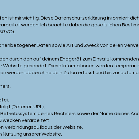
en ist mir wichtig. Diese Datenschutzerklärung informiert di
rarbeitet werden. Ich beachte dabei die gesetzlichen Besti
SGVO).
sonenbezogener Daten sowie Art und Zweck von deren Verw
rden durch den auf deinem Endgerät zum Einsatz kommenden
er Website gesendet. Diese Informationen werden temporär i
en werden dabei ohne dein Zutun erfasst und bis zur automa
ners,
tei,
folgt (Referrer-URL),
 Betriebssystem deines Rechners sowie der Name deines Acc
Zwecken verarbeitet:​
en Verbindungsaufbaus der Website,
n Nutzung unserer Website,