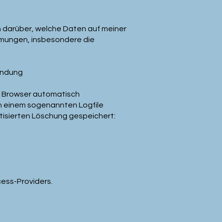
ch darüber, welche Daten auf meiner
mmungen, insbesondere die
endung
 Browser automatisch
n einem sogenannten Logfile
tisierten Löschung gespeichert:
ess-Providers.