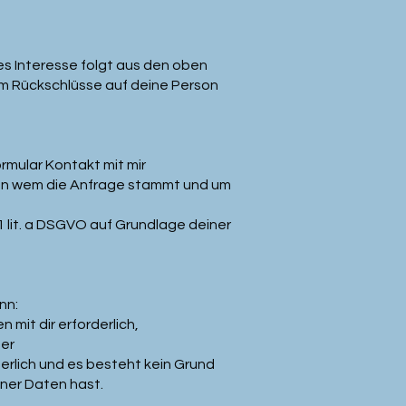
tes Interesse folgt aus den oben
um Rückschlüsse auf deine Person
ormular Kontakt mit mir
 von wem die Anfrage stammt und um
 lit. a DSGVO auf Grundlage deiner
nn:
 mit dir erforderlich,
der
derlich und es besteht kein Grund
ner Daten hast.