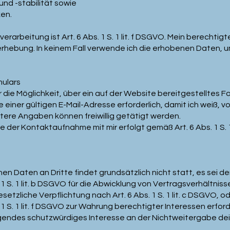
nd -stabilität sowie
en.
rarbeitung ist Art. 6 Abs. 1 S. 1 lit. f DSGVO. Mein berechtig
rhebung. In keinem Fall verwende ich die erhobenen Daten, 
mulars
ir die Möglichkeit, über ein auf der Website bereitgestelltes F
 einer gültigen E-Mail-Adresse erforderlich, damit ich weiß,
ere Angaben können freiwillig getätigt werden.
der Kontaktaufnahme mit mir erfolgt gemäß Art. 6 Abs. 1 S. 1
en Daten an Dritte findet grundsätzlich nicht statt, es sei de
1 S. 1 lit. b DSGVO für die Abwicklung von Vertragsverhältnissen
etzliche Verpflichtung nach Art. 6 Abs. 1 S. 1 lit. c DSGVO, o
 1 S. 1 lit. f DSGVO zur Wahrung berechtigter Interessen erfor
gendes schutzwürdiges Interesse an der Nichtweitergabe dei