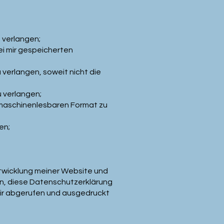
 verlangen;
ei mir gespeicherten
erlangen, soweit nicht die
 verlangen;
maschinenlesbaren Format zu
en;
ntwicklung meiner Website und
n, diese Datenschutzerklärung
dir abgerufen und ausgedruckt