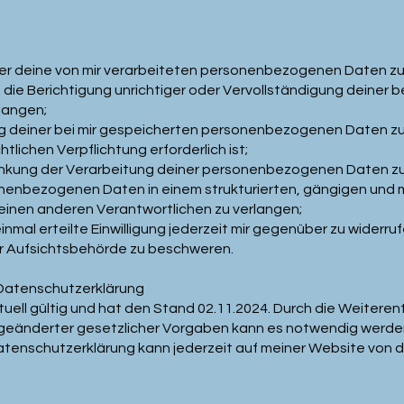
r deine von mir verarbeiteten personenbezogenen Daten zu
die Berichtigung unrichtiger oder Vervollständigung deiner b
langen;
 deiner bei mir gespeicherten personenbezogenen Daten zu v
htlichen Verpflichtung erforderlich ist;
nkung der Verarbeitung deiner personenbezogenen Daten zu
nenbezogenen Daten in einem strukturierten, gängigen und 
 einen anderen Verantwortlichen zu verlangen;
nmal erteilte Einwilligung jederzeit mir gegenüber zu widerruf
er Aufsichtsbehörde zu beschweren.
 Datenschutzerklärung
tuell gültig und hat den Stand 02.11.2024. Durch die Weitere
geänderter gesetzlicher Vorgaben kann es notwendig werde
Datenschutzerklärung kann jederzeit auf meiner Website von 