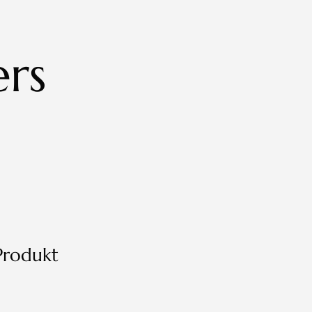
rs
 Produkt